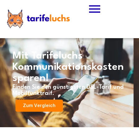
Mit Tarifeluchs
Kommunikationskosten
sparen!
Finden Sie den günstigsten DSL-Tarif und
Mobilfunktraif.
Zum Vergleich